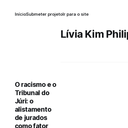
Início
Submeter projeto
Ir para o site
Lívia Kim Phi
O racismo e o
Tribunal do
Júri: o
alistamento
de jurados
como fator